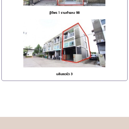
ฐิติพร 1 รามคำแหง 98
นลินอเวนิว 3