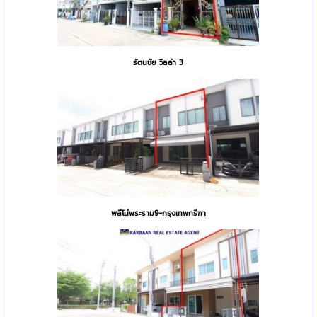
รัตนชัย วิลล่า 3
พลีโน่พระราม9-กรุงเทพกรีฑา