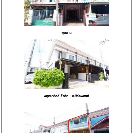
พุดตาน
พฤกษาวิลล์ รังสิต - ซ.เวิร์คพอยท์