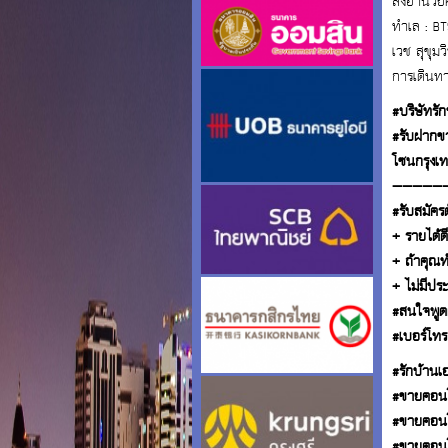
สิ่งอำนวย
ทำเล : BT
เวช สุขุมว
การเดินทา
#บริษัทรั
#รับฝากขา
โซนกรุงเท
—————
#รับสมัคร
+ รายได้ดี
+ ถ้าคุณท
+ ไม่มีปร
#สนใจพูดคุ
#เบอร์โทร
#รักบ้านเอ
#ขายคอนโ
#ขายคอนโ
#ขายคอนโ