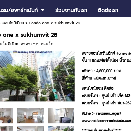
แรม/อพาร์ทเม้นท์
ร่วมงานกับเรา
ติดต่อเรา
>
คอนโดมิเนียม
>
Condo one x sukhumvit 26
 one x sukhumvit 26
นโดมิเนียม อาคารชุด
,
คอนโด
#ขายคอนโดวันเอ็กซ์ #onex #su
ชั้น 11 แถมเฟอร์ทั้งห้อง หิ้วกระเ
#Sาคา : 4,800,000 บาท
(สี่ล้าน แปดแสนบาท)
#สนใจนัดชม ติดต่อ
#เบอร์โทร : ศูนย์ เก้า เจ็ด-1
#เบอร์โทร : ศูนย์ เก้า สอง-2
#Line > rakbaan_agent
www.rakbaan-realestate.co