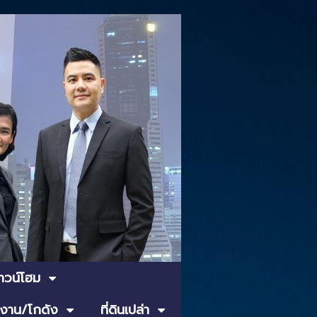
ทาวน์โฮม
งาน/โกดัง
ที่ดินเปล่า