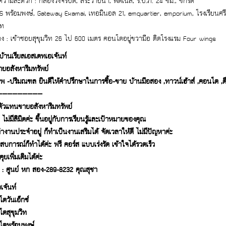
ความสะดวก : กล้องวงจรปิด, สระว่ายน้ำ, ฟิตเนส, ร.ป.ภ. 24 ชม., ซักรีด
S พร้อมพงษ์, Gateway Ekamai, เทอมินอล 21, emquartier, emporium, โรงเรียนศรีวิก
ิท
ง : เข้าซอยสุขุมวิท 26 ไป 600 เมตร คอนโดอยู่ขวามือ ติดโรงแรม Four wings
กบ้านเรียลเอสเตทเอเจ้นท์
ยอสังหาริมทรัพย์
พ -ปริมณฑล ยินดีให้คำปรึกษาในการซื้อ-ขาย บ้านมือสอง ,ทาวน์เฮ้าส์ ,คอนโด ,ตึ
—————————
ตัวแทนขายอสังหาริมทรัพย์
 ไม่มีลิมิตค่ะ ขึ้นอยู่กับการเรียนรู้และเป้าหมายของคุณ
ำงานประจำอยู่ ก็ทำเป็นงานเสริมได้ จัดเวลาให้ดี ไม่มีปัญหาค่ะ
ะสบการณ์ก็ทำได้ค่ะ ฟรี คอร์ส แบบเร่งรัด เข้าใจได้รวดเร็ว
ยเพิ่มเติมได้ค่ะ
 : ศูนย์ หก สอง-289-8232 คุณสุชา
เจ้นท์
ดวันเอ็กซ์
ดสุขุมวิท
ดพร้อมพงษ์