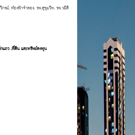
รม์, ท้องฟ้าจำลอง, รพ.สุขุมวิท, รพ.วมิติ
กแถว ,ที่ดิน และทรัพย์ลงทุน