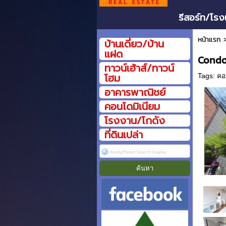
รีสอร์ท/โรง
หน้าแรก
บ้านเดี่ยว/บ้าน
แฝด
Condo
ทาวน์เฮ้าส์/ทาวน์
โฮม
Tags:
คอ
อาคารพาณิชย์
คอนโดมิเนียม
โรงงาน/โกดัง
ที่ดินเปล่า