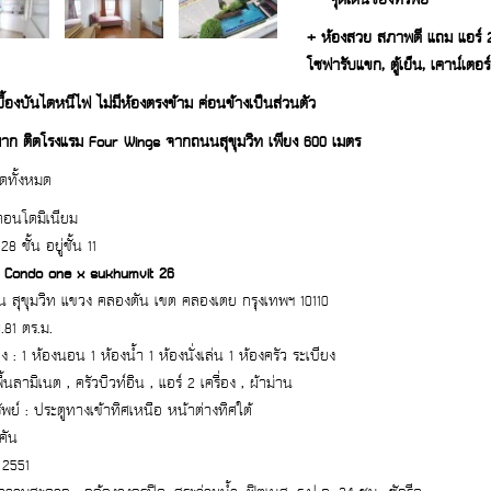
****จุดเด่นของทรัพย์*****
+ ห้องสวย สภาพดี แถม แอร์ 2 เคร
โซฟารับแขก, ตู้เย็น, เคาน์เตอร์
เยื้องบันไดหนีไฟ ไม่มีห้องตรงข้าม ค่อนข้างเป็นส่วนตัว
มาก ติดโรงแรม Four Wings จากถนนสุขุมวิท เพียง 600 เมตร
ดทั้งหมด
คอนโดมิเนียม
8 ชั้น อยู่ชั้น 11
:
Condo one x sukhumvit 26
 ถนน สุขุมวิท แขวง คลองตัน เขต คลองเตย กรุงเทพฯ 10110
49.81 ตร.ม.
 : 1 ห้องนอน 1 ห้องน้ำ 1 ห้องนั่งเล่น 1 ห้องครัว ระเบียง
ื้นลามิเนต , ครัวบิวท์อิน , แอร์ 2 เครื่อง , ผ้าม่าน
ัพย์ : ประตูทางเข้าทิศเหนือ หน้าต่างทิศใต้
คัน
: 2551