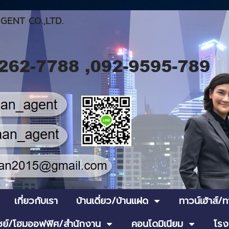
ENT CO.,LTD.
เกี่ยวกับเรา
บ้านเดี่ยว/บ้านแฝด
ทาวน์เฮ้าส์/
ย์/โฮมออฟฟิศ/สำนักงาน
คอนโดมิเนียม
โรง