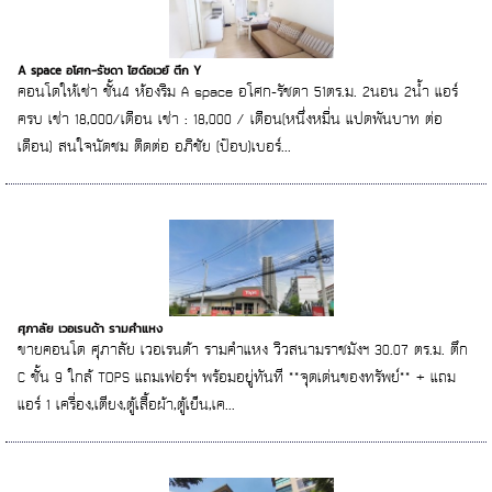
A space อโศก-รัชดา ไฮด์อเวย์ ตึก Y
คอนโดให้เช่า ชั้น4 ห้องริม A space อโศก-รัชดา 51ตร.ม. 2นอน 2น้ำ แอร์
ครบ เช่า 18,000/เดือน เช่า : 18,000 / เดือน(หนึ่งหมื่น แปดพันบาท ต่อ
เดือน) สนใจนัดชม ติดต่อ อภิชัย (ป๊อบ)เบอร์...
ศุภาลัย เวอเรนด้า รามคำแหง
ขายคอนโด ศุภาลัย เวอเรนด้า รามคำแหง วิวสนามราชมังฯ 30.07 ตร.ม. ตึก
C ชั้น 9 ใกล้ TOPS แถมเฟอร์ฯ พร้อมอยู่ทันที **จุดเด่นของทรัพย์** + แถม
แอร์ 1 เครื่อง,เตียง,ตู้เสื้อผ้า,ตู้เย็น,เค...