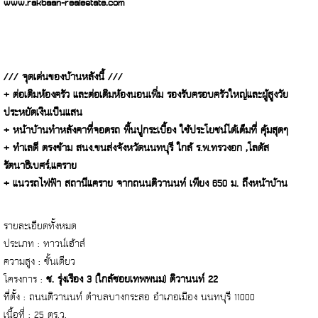
www.rakbaan-realestate.com
/// จุดเด่นของบ้านหลังนี้ ///
+ ต่อเติมห้องครัว และต่อเติมห้องนอนเพิ่ม รองรับครอบครัวใหญ่และผู้สูงวัย
ประหยัดเงินเป็นแสน
+ หน้าบ้านทำหลังคาที่จอดรถ พื้นปูกระเบื้อง ใช้ประโยชน์ได้เต็มที่ คุ้มสุดๆ
+ ทำเลดี ตรงข้าม สนง.ขนส่งจังหวัดนนทบุรี ใกล้ ร.พ.ทรวงอก ,โลตัส
รัตนาธิเบศร์,แคราย
+ แนวรถไฟฟ้า สถานีแคราย จากถนนติวานนท์ เพียง 650 ม. ถึงหน้าบ้าน
รายละเอียดทั้งหมด
ประเภท : ทาวน์เฮ้าส์
ความสูง : ชั้นเดียว
โครงการ :
ช. รุ่งเรือง 3 (ใกล้ซอยเทพพนม) ติวานนท์ 22
ที่ตั้ง : ถนนติวานนท์ ตำบลบางกระสอ อำเภอเมือง นนทบุรี 11000
เนื้อที่ : 25 ตร.ว.