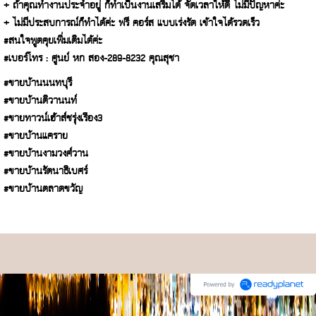
+ ถ้าคุณทำงานประจำอยู่ ก็ทำเป็นงานเสริมได้ จัดเวลาให้ดี ไม่มีปัญหาค่ะ
+ ไม่มีประสบการณ์ก็ทำได้ค่ะ ฟรี คอร์ส แบบเร่งรัด เข้าใจได้รวดเร็ว
#สนใจพูดคุยเพิ่มเติมได้ค่ะ
#เบอร์โทร : ศูนย์ หก สอง-289-8232 คุณสุชา
#ขายบ้านนนทบุรี
#ขายบ้านติวานนท์
#ขายทาวน์เฮ้าส์ชรุ่งเรือง3
#ขายบ้านแคราย
#ขายบ้านงามวงศ์วาน
#ขายบ้านรัตนาธิเบศร์
#ขายบ้านตลาดขวัญ