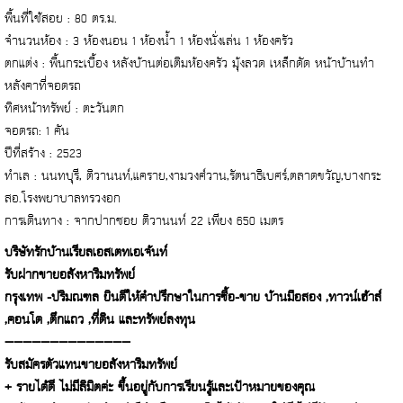
พื้นที่ใช้สอย : 80 ตร.ม.
จำนวนห้อง : 3 ห้องนอน 1 ห้องน้ำ 1 ห้องนั่งเล่น 1 ห้องครัว
ตกแต่ง : พื้นกระเบื้อง หลังบ้านต่อเติมห้องครัว มุ้งลวด เหล็กดัด หน้าบ้านทำ
หลังคาที่จอดรถ
ทิศหน้าทรัพย์ : ตะวันตก
จอดรถ: 1 คัน
ปีที่สร้าง : 2523
ทำเล : นนทบุรี, ติวานนท์,แคราย,งามวงศ์วาน,รัตนาธิเบศร์,ตลาดขวัญ,บางกระ
สอ.โรงพยาบาลทรวงอก
การเดินทาง : จากปากซอย ติวานนท์ 22 เพียง 650 เมตร
บริษัทรักบ้านเรียลเอสเตทเอเจ้นท์
รับฝากขายอสังหาริมทรัพย์
กรุงเทพ -ปริมณฑล ยินดีให้คำปรึกษาในการซื้อ-ขาย บ้านมือสอง ,ทาวน์เฮ้าส์
,คอนโด ,ตึกแถว ,ที่ดิน และทรัพย์ลงทุน
——————————————
รับสมัครตัวแทนขายอสังหาริมทรัพย์
+ รายได้ดี ไม่มีลิมิตค่ะ ขึ้นอยู่กับการเรียนรู้และเป้าหมายของคุณ