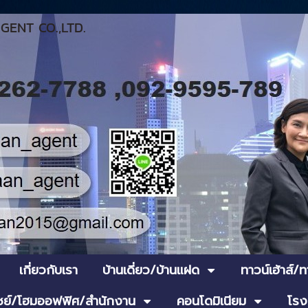
ENT CO.,LTD.
เกี่ยวกับเรา
บ้านเดี่ยว/บ้านแฝด
ทาวน์เฮ้าส์/
ย์/โฮมออฟฟิศ/สำนักงาน
คอนโดมิเนียม
โรง