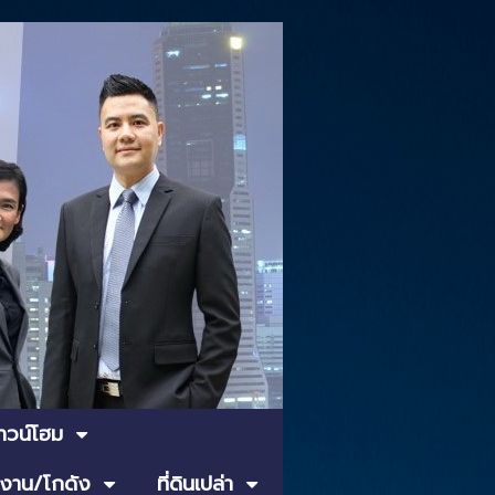
ทาวน์โฮม
งาน/โกดัง
ที่ดินเปล่า