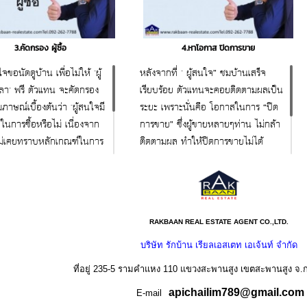
3.คัดกรอง ผู้ซื้อ
4.หาโอกาส ปิดการขาย
นใจขอนัดดูบ้าน เพื่อไม่ให้ "ผู้
หลังจากที่ " ผู้สนใจ” ชมบ้านเสร็จ
ลา" ฟรี ตัวแทน จะคัดกรอง
เรียบร้อย ตัวแทนจะคอยติดตามผลเป็น
ภาษณ์เบื้องต้นว่า "ผู้สนใจมี
ระยะ เพราะนั่นคือ โอกาสในการ “ปิด
ในการซื้อหรือไม่ เนื่องจาก
การขาย” ซึ่งผู้ขายหลายๆท่าน ไม่กล้า
ม่เคยทราบหลักเกณฑ์ในการ
ติดตามผล ทำให้ปิดการขายไม่ได้
อเลย
สนใจสอบถาม ขอคำแนะนำ
ถาม ขอคำแนะนำ
ฟรี 092-262-7788 www.rakbaan-
262-7788 www.rakbaan-
realestate.com
RAKBAAN REAL ESTATE AGENT CO.,LTD.
e.com
บริษัท รักบ้าน เรียลเอสเตท เอเจ้นท์ จำกัด
ที่อยู่ 235-5 รามคำแหง 110 แขวงสะพานสูง เขตสะพานสูง จ.
apichailim789@gmail.com
E-mail