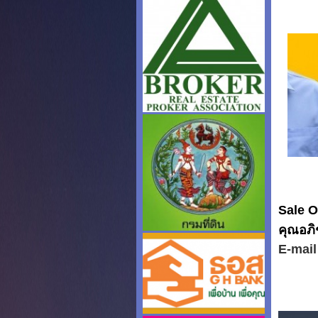
Sale O
คุณอภิช
E-mai