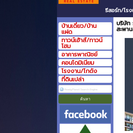
รีสอร์ท/โรง
บริษัท
บ้านเดี่ยว/บ้าน
สะพาน
แฝด
ทาวน์เฮ้าส์/ทาวน์
โฮม
อาคารพาณิชย์
คอนโดมิเนียม
โรงงาน/โกดัง
ที่ดินเปล่า