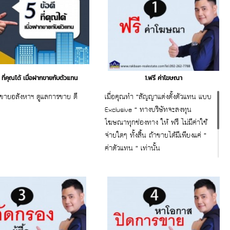
ี ที่คุณได้ เมื่อฝากขายกับตัวแทน
1.ฟรี ค่าโฆษณา
นขายอสังหาฯ ดูแลการขาย ดี
เมื่อคุณทำ “สัญญาแต่งตั้งตัวแทน แบบ
Exclusive “ ทางบริษัทจะลงทุน
โฆษณาทุกช่องทาง ให้ ฟรี ไม่มีค่าใช้
จ่ายใดๆ ทั้งสิ้น ถ้าขายได้มีเพียงแค่ “
ค่าตัวแทน “ เท่านั้น
สนใจสอบถาม ขอคำแนะนำ
ฟรี 092-262-7788 www.rakbaan-
realestate.com