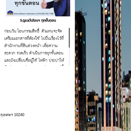
5.ดูแลวันโอนฯ ทุกขั้นตอน
ก่อนวัน"โอนกรรมสิทธิ์" ตัวแทนจะจัด
เตรียมเอกสารที่ต้องใช้ ไปยื่นเรื่องไว้ที่
สำนักงานที่ดินล่วงหน้า เพื่อความ
สะดวก รวดเร็ว ดำเนินการทุกขั้นตอน
และยังเปลี่ยนชื่อผู้ใช้ ไฟฟ้า ประปาให้
อีกด้วย แทนคำขอบคุณ ผู้ขายและผู้ซื้อ
สนใจสอบถาม ขอคำแนะนำ
ฟรี 092-262-7788 www.rakbaan-
realestate.com
กรุงเทพฯ 10240