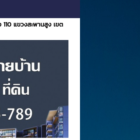
แหง 110 แขวงสะพานสูง เขต