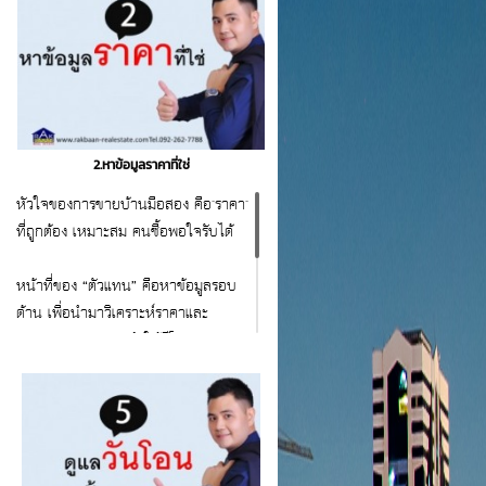
2.หาข้อมูลราคาที่ใช่
หัวใจของการขายบ้านมือสอง คือ"ราคา"
ที่ถูกต้อง เหมาะสม คนซื้อพอใจรับได้
หน้าที่ของ “ตัวแทน” คือหาข้อมูลรอบ
ด้าน เพื่อนำมาวิเคราะห์ราคาและ
แนวทางการตลาด ทำให้มีโอกาสขาย
ได้เร็วขึ้น
สนใจสอบถาม ขอคำแนะนำ
ฟรี 092-262-7788 www.rakbaan-
realestate.com