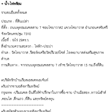
+ น้ำ-ไฟพร้อม
รายละเอียดทั้งหมด
ประเภท : ที่ดินเปล่า
ที่ตั้ง : ถนนพุทธมณฑลสาย 7 ซอยไชยาวาส2 แขวงไชยาวาส อำเภอนครชัยศรี
จังหวัดนครปฐม 73110
เนื้อที่ : 19ไร่ 29ตร.ว.
สิ่งอำนวยความสะดวก : ไฟฟ้า-ประปา
ทำเล : วัดไทยาวาส ,รีสอร์ทเครือวัลย์ริเวอร์ไซด์ ,โรงพยาบาลส่งเสริมสุขภาพ
ตำบล
การเดินทาง : จากถนนพุทธมณฑลสาย 7 เข้าซ.วัดไทยาวาส 1.5 กม.ถึงที่ดิน
#บริษัทรักบ้านเรียลเอสเตทเอเจ้นท์
#รับฝากขายอสังหาริมทรัพย์
กรุงเทพ -ปริมณฑล ยินดีให้คำปรึกษาในการซื้อ-ขาย บ้านมือสอง ,ทาวน์เฮ้าส์
,คอนโด ,ตึกแถว ,ที่ดิน และทรัพย์ลงทุน
—————————————————
#รับสมัครตัวแทนขายอสังหาริมทรัพย์