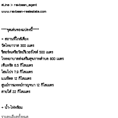
#Line > rakbaan_agent
www.rakbaan-realestate.com
****จุดเด่นของแปลงนี้*****
+ สถานที่ใกล้เคียง
วัดไทยาวาส 300 เมตร
รีสอร์ทเครือวัลย์ริเวอร์ไซด์ 500 เมตร
โรงพยาบาลส่งเสริมสุขภาพตำบล 800 เมตร
เซ็นทรัล 6.5 กิโลเมตร
โฮมโปร 7.9 กิโลเมตร
ม.มหิดล 12 กิโลเมตร
ศูนย์การแพทย์กาญจนา 12 กิโลเมตร
สายใต้ 22 กิโลเมตร
+ น้ำ-ไฟพร้อม
รายละเอียดทั้งหมด