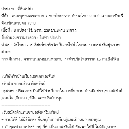
ประเภท : ที่ดินเปล่า
ที่ตั้ง : ถนนพุทธมณฑลสาย 7 ซอยไชยาวาส ตำบลไชยาวาส อำเภอนครชัยศรี
จังหวัดนครปฐม 73110
เนื้อที่ : 3 แปลง 1ไร่, 3งาน 23ตร.ว.,3งาน 21ตร.ว.
สิ่งอำนวยความสะดวก : ไฟฟ้า-ประปา
ทำเล : วัดไทยาวาส ,รีสอร์ทเครือวัลย์ริเวอร์ไซด์ ,โรงพยาบาลส่งเสริมสุขภาพ
ตำบล
การเดินทาง : จากถนนพุทธมณฑลสาย 7 เข้าซ.วัดไทยาวาส 1.5 กม.ถึงที่ดิน
#บริษัทรักบ้านเรียลเอสเตทเอเจ้นท์
#รับฝากขายอสังหาริมทรัพย์
กรุงเทพ -ปริมณฑล ยินดีให้คำปรึกษาในการซื้อ-ขาย บ้านมือสอง ,ทาวน์เฮ้าส์
,คอนโด ,ตึกแถว ,ที่ดิน และทรัพย์ลงทุน
—————————————————
#รับสมัครตัวแทนขายอสังหาริมทรัพย์
+ รายได้ดี ไม่มีลิมิตค่ะ ขึ้นอยู่กับการเรียนรู้และเป้าหมายของคุณ
+ ถ้าคุณทำงานประจำอยู่ ก็ทำเป็นงานเสริมได้ จัดเวลาให้ดี ไม่มีปัญหาค่ะ