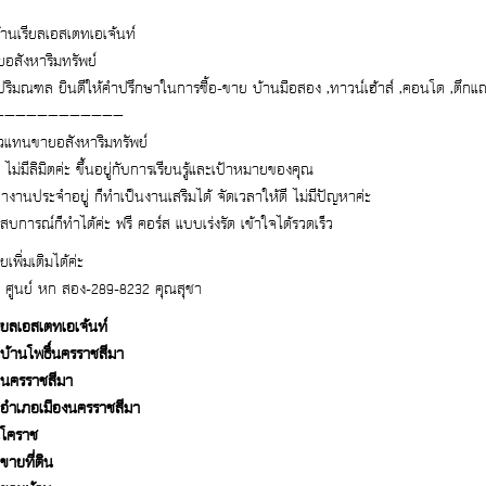
บ้านเรียลเอสเตทเอเจ้นท์
อสังหาริมทรัพย์
ปริมณฑล ยินดีให้คำปรึกษาในการซื้อ-ขาย บ้านมือสอง ,ทาวน์เฮ้าส์ ,คอนโด ,ตึกแถว
————————————
ัวแทนขายอสังหาริมทรัพย์
 ไม่มีลิมิตค่ะ ขึ้นอยู่กับการเรียนรู้และเป้าหมายของคุณ
ำงานประจำอยู่ ก็ทำเป็นงานเสริมได้ จัดเวลาให้ดี ไม่มีปัญหาค่ะ
ะสบการณ์ก็ทำได้ค่ะ ฟรี คอร์ส แบบเร่งรัด เข้าใจได้รวดเร็ว
เพิ่มเติมได้ค่ะ
: ศูนย์ หก สอง-289-8232 คุณสุชา
รียลเอสเตทเอเจ้นท์
นบ้านโพธิ์นครราชสีมา
นนครราชสีมา
นอำเภอเมืองนครราชสีมา
นโคราช
ขายที่ดิน