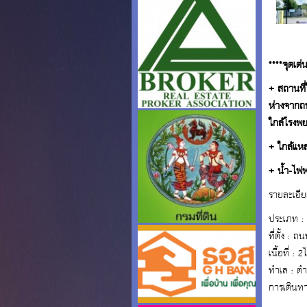
****จุดเด่
+ สถานที่
ห่างจากถ
ใกล้โรงพ
+ ใกล้แหล
+ น้ำ-ไฟพ
รายละเอีย
ประเภท : ท
ที่ตั้ง 
เนื้อที่ :
ทำเล : ต
การเดินท