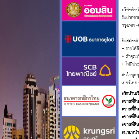
บริษัทรัก
รับฝากขาย
กรุงเทพ -
—————
รับสมัครต
+ รายได้ดี
+ ถ้าคุณท
+ ไม่มีปร
สนใจพูดคุย
เบอร์โทร 
#รักบ้านเ
#ขายที่ดิ
#ขายที่ดิ
#ขายที่ดิ
#ขายที่ดิ
#นายหน้า