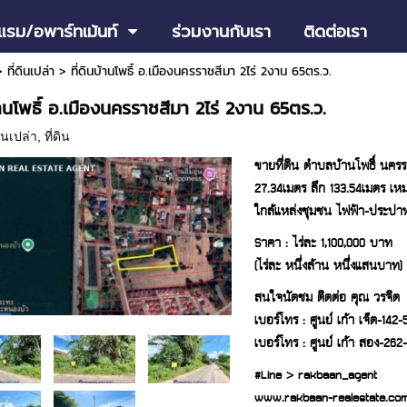
แรม/อพาร์ทเม้นท์
ร่วมงานกับเรา
ติดต่อเรา
>
ที่ดินเปล่า
>
ที่ดินบ้านโพธิ์ อ.เมืองนครราชสีมา 2ไร่ 2งาน 65ตร.ว.
บ้านโพธิ์ อ.เมืองนครราชสีมา 2ไร่ 2งาน 65ตร.ว.
ดินเปล่า
,
ที่ดิน
ขายที่ดิน ตำบลบ้านโพธิ์ นคร
27.34เมตร ลึก 133.54เมตร เ
ใกล้แหล่งชุมชน ไฟฟ้า-ประปา
Sาคา : ไร่ละ 1,100,000 บาท
(ไร่ละ หนึ่งล้าน หนึ่งแสนบาท)
สนใจนัดชม ติดต่อ คุณ วรจิต
เบอร์โทร : ศูนย์ เก้า เจ็ด-142
เบอร์โทร : ศูนย์ เก้า สอง-262
#Line > rakbaan_agent
www.rakbaan-realestate.co