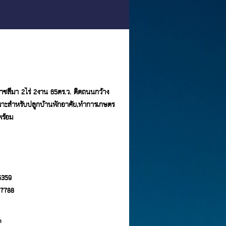
ราชสีมา 2ไร่ 2งาน 65ตร.ว. ติดถนนกว้าง
หมาะสำหรับปลูกบ้านพักอาศัย,ทำการเกษตร
พร้อม
-5359
-7788
m