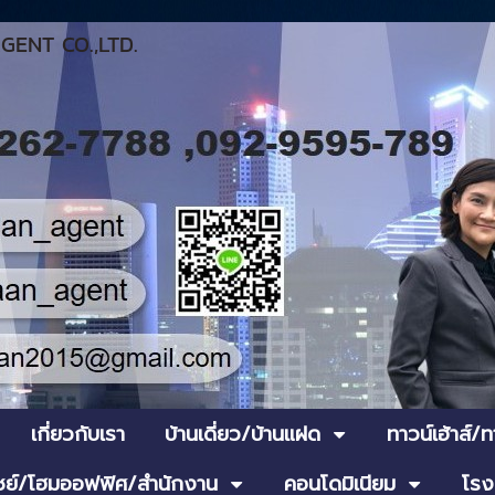
ENT CO.,LTD.
เกี่ยวกับเรา
บ้านเดี่ยว/บ้านแฝด
ทาวน์เฮ้าส์/
ย์/โฮมออฟฟิศ/สำนักงาน
คอนโดมิเนียม
โรง