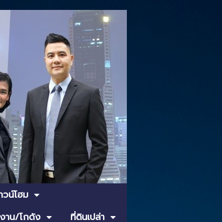
ทาวน์โฮม
งาน/โกดัง
ที่ดินเปล่า