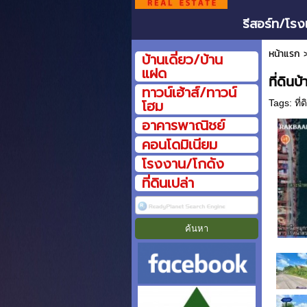
รีสอร์ท/โรง
หน้าแรก
บ้านเดี่ยว/บ้าน
แฝด
ที่ดิน
ทาวน์เฮ้าส์/ทาวน์
โฮม
Tags:
ที่
อาคารพาณิชย์
คอนโดมิเนียม
โรงงาน/โกดัง
ที่ดินเปล่า