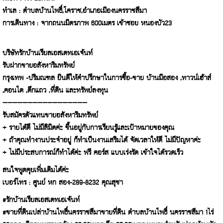
ทำเล : ตำบลบ้านโพธิ์,โคราช,อำเภอเมืองนครราชสีมา
การเดินทาง : จากถนนมิตรภาพ 600เมตร เข้าซอย หนองบัว23
บริษัทรักบ้านเรียลเอสเตทเอเจ้นท์
รับฝากขายอสังหาริมทรัพย์
กรุงเทพ -ปริมณฑล ยินดีให้คำปรึกษาในการซื้อ-ขาย บ้านมือสอง ,ทาวน์เฮ้าส์
,คอนโด ,ตึกแถว ,ที่ดิน และทรัพย์ลงทุน
—————————————————
รับสมัครตัวแทนขายอสังหาริมทรัพย์
+ รายได้ดี ไม่มีลิมิตค่ะ ขึ้นอยู่กับการเรียนรู้และเป้าหมายของคุณ
+ ถ้าคุณทำงานประจำอยู่ ก็ทำเป็นงานเสริมได้ จัดเวลาให้ดี ไม่มีปัญหาค่ะ
+ ไม่มีประสบการณ์ก็ทำได้ค่ะ ฟรี คอร์ส แบบเร่งรัด เข้าใจได้รวดเร็ว
สนใจพูดคุยเพิ่มเติมได้ค่ะ
เบอร์โทร : ศูนย์ หก สอง-289-8232 คุณสุชา
#รักบ้านเรียลเอสเตทเอเจ้นท์
#ขายที่ดินเปล่าบ้านโพธิ์นครราชสีมาขายที่ดิน ตำบลบ้านโพธิ์ นครราชสีมา 1ไร่