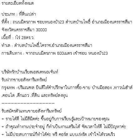
รายละเอียดทั้งหมด
ประเภท : ที่ดินเปล่า
ที่ตั้ง : ถนนมิตรภาพ ซอยหนองบัว23 ตำบลบ้านโพธิ์ อำเภอเมืองนครราชสีมา
จังหวัดนครราชสีมา 30000
เนื้อที่ : 1ไร่ 28ตร.ว.
ทำเล : ตำบลบ้านโพธิ์,โคราช,อำเภอเมืองนครราชสีมา
การเดินทาง : จากถนนมิตรภาพ 600เมตร เข้าซอย หนองบัว23
บริษัทรักบ้านเรียลเอสเตทเอเจ้นท์
รับฝากขายอสังหาริมทรัพย์
กรุงเทพ -ปริมณฑล ยินดีให้คำปรึกษาในการซื้อ-ขาย บ้านมือสอง ,ทาวน์เฮ้าส์
,คอนโด ,ตึกแถว ,ที่ดิน และทรัพย์ลงทุน
—————————————————
รับสมัครตัวแทนขายอสังหาริมทรัพย์
+ รายได้ดี ไม่มีลิมิตค่ะ ขึ้นอยู่กับการเรียนรู้และเป้าหมายของคุณ
+ ถ้าคุณทำงานประจำอยู่ ก็ทำเป็นงานเสริมได้ จัดเวลาให้ดี ไม่มีปัญหาค่ะ
+ ไม่มีประสบการณ์ก็ทำได้ค่ะ ฟรี คอร์ส แบบเร่งรัด เข้าใจได้รวดเร็ว