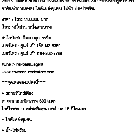
28ตร.ว. ติดถนนซอยกว้าง 26.98เมตร ลึก 65.69เมตร เหมาะสำหรับปลูกบ้านพัก
อาศัย,ทำการเกษตร ใกล้แหล่งชุมชน ไฟฟ้า-ประปาพร้อม
Sาคา : ไร่ละ 1,100,000 บาท
(ไร่ละ หนึ่งล้าน หนึ่งแสนบาท)
สนใจนัดชม ติดต่อ คุณ วรจิต
เบอร์โทร : ศูนย์ เก้า เจ็ด-142-5359
เบอร์โทร : ศูนย์ เก้า สอง-262-7788
#Line > rakbaan_agent
www.rakbaan-realestate.com
****จุดเด่นของแปลงนี้*****
+ สถานที่ใกล้เคียง
ห่างจากถนนมิตรภาพ 600 เมตร
ใกล้โรงพยาบาลส่งเสริมสุขภาพตำบล 1.5 กิโลเมตร
+ ใกล้แหล่งชุมชน
+ น้ำ-ไฟพร้อม