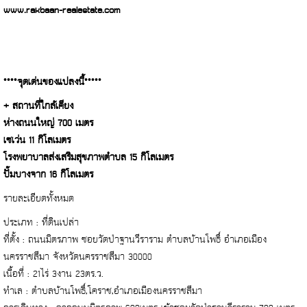
www.rakbaan-realestate.com
****จุดเด่นของแปลงนี้*****
+ สถานที่ใกล้เคียง
ห่างถนนใหญ่ 700 เมตร
เซเว่น 11 กิโลเมตร
โรงพยาบาลส่งเสริมสุขภาพตำบล 15 กิโลเมตร
ปั๊มบางจาก 16 กิโลเมตร
รายละเอียดทั้งหมด
ประเภท : ที่ดินเปล่า
ที่ตั้ง : ถนนมิตรภาพ ซอยวัดป่าฐานวีราราม ตำบลบ้านโพธิ์ อำเภอเมือง
นครราชสีมา จังหวัดนครราชสีมา 30000
เนื้อที่ : 21ไร่ 3งาน 23ตร.ว.
ทำเล : ตำบลบ้านโพธิ์,โคราช,อำเภอเมืองนครราชสีมา