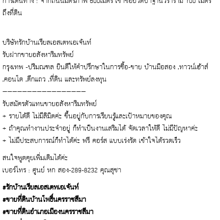
การเดินทาง : จากถนนมิตรภาพ 600เมตร เข้าซอยวัดป่าฐานวีราราม 700 เมตร
ถึงที่ดิน
บริษัทรักบ้านเรียลเอสเตทเอเจ้นท์
รับฝากขายอสังหาริมทรัพย์
กรุงเทพ -ปริมณฑล ยินดีให้คำปรึกษาในการซื้อ-ขาย บ้านมือสอง ,ทาวน์เฮ้าส์
,คอนโด ,ตึกแถว ,ที่ดิน และทรัพย์ลงทุน
—————————————————
รับสมัครตัวแทนขายอสังหาริมทรัพย์
+ รายได้ดี ไม่มีลิมิตค่ะ ขึ้นอยู่กับการเรียนรู้และเป้าหมายของคุณ
+ ถ้าคุณทำงานประจำอยู่ ก็ทำเป็นงานเสริมได้ จัดเวลาให้ดี ไม่มีปัญหาค่ะ
+ ไม่มีประสบการณ์ก็ทำได้ค่ะ ฟรี คอร์ส แบบเร่งรัด เข้าใจได้รวดเร็ว
สนใจพูดคุยเพิ่มเติมได้ค่ะ
เบอร์โทร : ศูนย์ หก สอง-289-8232 คุณสุชา
#รักบ้านเรียลเอสเตทเอเจ้นท์
#ขายที่ดินบ้านโพธิ์นครราชสีมา
#ขายที่ดินอำเภอเมืองนครราชสีมา