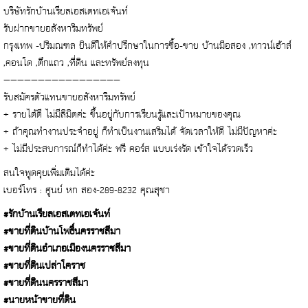
บริษัทรักบ้านเรียลเอสเตทเอเจ้นท์
รับฝากขายอสังหาริมทรัพย์
กรุงเทพ -ปริมณฑล ยินดีให้คำปรึกษาในการซื้อ-ขาย บ้านมือสอง ,ทาวน์เฮ้าส์
,คอนโด ,ตึกแถว ,ที่ดิน และทรัพย์ลงทุน
—————————————————
รับสมัครตัวแทนขายอสังหาริมทรัพย์
+ รายได้ดี ไม่มีลิมิตค่ะ ขึ้นอยู่กับการเรียนรู้และเป้าหมายของคุณ
+ ถ้าคุณทำงานประจำอยู่ ก็ทำเป็นงานเสริมได้ จัดเวลาให้ดี ไม่มีปัญหาค่ะ
+ ไม่มีประสบการณ์ก็ทำได้ค่ะ ฟรี คอร์ส แบบเร่งรัด เข้าใจได้รวดเร็ว
สนใจพูดคุยเพิ่มเติมได้ค่ะ
เบอร์โทร : ศูนย์ หก สอง-289-8232 คุณสุชา
#รักบ้านเรียลเอสเตทเอเจ้นท์
#ขายที่ดินบ้านโพธิ์นครราชสีมา
#ขายที่ดินอำเภอเมืองนครราชสีมา
#ขายที่ดินเปล่าโคราช
#ขายที่ดินนครราชสีมา
#นายหน้าขายที่ดิน