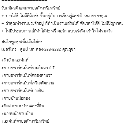
———————————————
รับสมัครตัวแทนขายอสังหาริมทรัพย์
+ รายได้ดี ไม่มีลิมิตค่ะ ขึ้นอยู่กับการเรียนรู้และเป้าหมายของคุณ
+ ถ้าคุณทำงานประจำอยู่ ก็ทำเป็นงานเสริมได้ จัดเวลาให้ดี ไม่มีปัญหาค่ะ
+ ไม่มีประสบการณ์ก็ทำได้ค่ะ ฟรี คอร์ส แบบเร่งรัด เข้าใจได้รวดเร็ว
สนใจพูดคุยเพิ่มเติมได้ค่ะ
เบอร์โทร : ศูนย์ หก สอง-289-8232 คุณสุชา
#รักบ้านเอเจ้นท์
#ขายอพาร์ทเม้นท์รามอินทรา117
#ขายอพาร์ทเม้นท์คลองสามวา
#ขายอพาร์ทเม้นท์เจริญพัฒนา9
#ขายอพาร์ทเม้นท์บางชัน
#ขายบ้านมือสอง
#รับฝากขายบ้านและที่ดิน
#นายหน้าขายบ้าน
#เอเจ้นท์ขายอสังหาริมทรัพย์