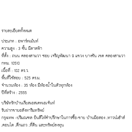
รายละเอียดทั้งหมด
ประเภท : อพาร์ทเม้นท์
ความสูง : 3 ชั้น มีดาดฟ้า
ที่ตั้ง : ถนน คลองสามวา ซอย เจริญพัฒนา 9 แขวง บางชัน เขต คลองสามวา
กทม. 10510
เนื้อที่ : 102 ตร.ว.
พื้นที่ใช้สอย : 525 ตร.ม.
จำนวนห้อง : 35 ห้อง มีห้องน้ำในตัวทุกห้อง
ปีที่สร้าง : 2555
บริษัทรักบ้านเรียลเอสเตทเอเจ้นท์
รับฝากขายอสังหาริมทรัพย์
กรุงเทพ -ปริมณฑล ยินดีให้คำปรึกษาในการซื้อ-ขาย บ้านมือสอง ,ทาวน์เฮ้าส์
,คอนโด ,ตึกแถว ,ที่ดิน และทรัพย์ลงทุน