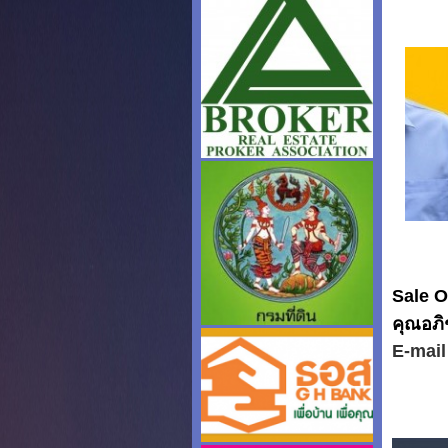
Sale O
คุณอภิช
E-mai