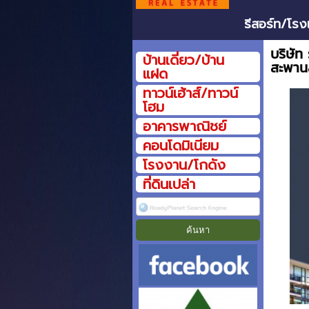
รีสอร์ท/โรง
บริษัท
บ้านเดี่ยว/บ้าน
สะพาน
แฝด
ทาวน์เฮ้าส์/ทาวน์
โฮม
อาคารพาณิชย์
คอนโดมิเนียม
โรงงาน/โกดัง
ที่ดินเปล่า