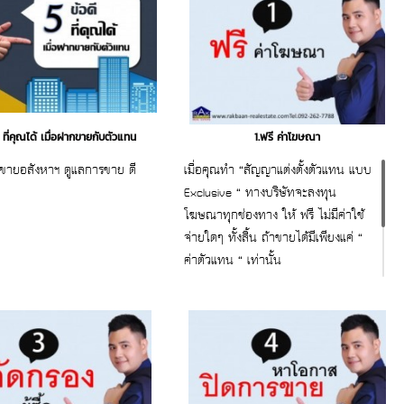
ี ที่คุณได้ เมื่อฝากขายกับตัวแทน
1.ฟรี ค่าโฆษณา
นขายอสังหาฯ ดูแลการขาย ดี
เมื่อคุณทำ “สัญญาแต่งตั้งตัวแทน แบบ
Exclusive “ ทางบริษัทจะลงทุน
โฆษณาทุกช่องทาง ให้ ฟรี ไม่มีค่าใช้
จ่ายใดๆ ทั้งสิ้น ถ้าขายได้มีเพียงแค่ “
ค่าตัวแทน “ เท่านั้น
สนใจสอบถาม ขอคำแนะนำ
ฟรี 092-262-7788 www.rakbaan-
realestate.com