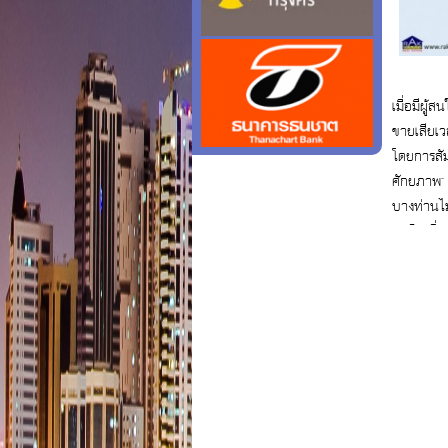
เมื่อมีผู้ส
ขายเสียเว
โดยการสัม
ศักยภาพ" 
บางท่านไ
ขอสินเชื่
สนใจสอบ
ฟรี 092-
realestat