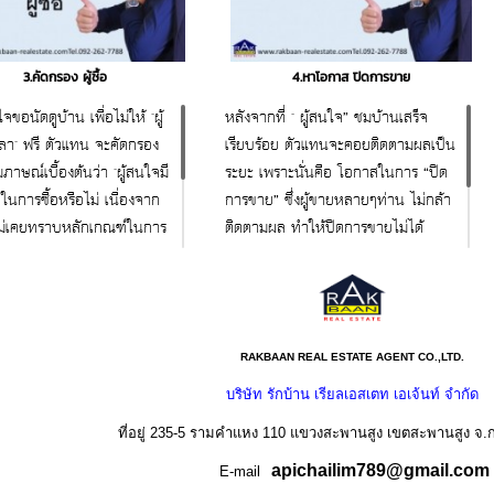
3.คัดกรอง ผู้ซื้อ
4.หาโอกาส ปิดการขาย
นใจขอนัดดูบ้าน เพื่อไม่ให้ "ผู้
หลังจากที่ " ผู้สนใจ” ชมบ้านเสร็จ
ลา" ฟรี ตัวแทน จะคัดกรอง
เรียบร้อย ตัวแทนจะคอยติดตามผลเป็น
ภาษณ์เบื้องต้นว่า "ผู้สนใจมี
ระยะ เพราะนั่นคือ โอกาสในการ “ปิด
ในการซื้อหรือไม่ เนื่องจาก
การขาย” ซึ่งผู้ขายหลายๆท่าน ไม่กล้า
ม่เคยทราบหลักเกณฑ์ในการ
ติดตามผล ทำให้ปิดการขายไม่ได้
อเลย
สนใจสอบถาม ขอคำแนะนำ
ถาม ขอคำแนะนำ
ฟรี 092-262-7788 www.rakbaan-
262-7788 www.rakbaan-
realestate.com
RAKBAAN REAL ESTATE AGENT CO.,LTD.
e.com
บริษัท รักบ้าน เรียลเอสเตท เอเจ้นท์ จำกัด
ที่อยู่ 235-5 รามคำแหง 110 แขวงสะพานสูง เขตสะพานสูง จ.
apichailim789@gmail.com
E-mail