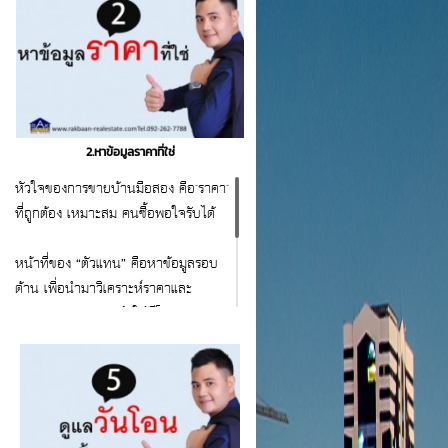
2.หาข้อมูลราคาที่ใช่
หัวใจของการขายบ้านมือสอง คือ"ราคา"
ที่ถูกต้อง เหมาะสม คนซื้อพอใจรับได้
หน้าที่ของ “ตัวแทน” คือหาข้อมูลรอบ
ด้าน เพื่อนำมาวิเคราะห์ราคาและ
แนวทางการตลาด ทำให้มีโอกาสขาย
ได้เร็วขึ้น
สนใจสอบถาม ขอคำแนะนำ
ฟรี 092-262-7788 www.rakbaan-
realestate.com