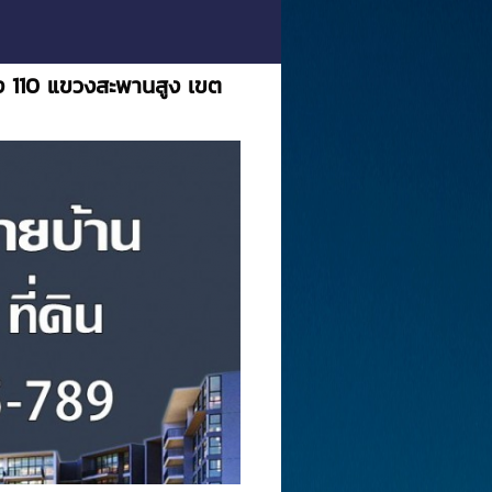
แหง 110 แขวงสะพานสูง เขต