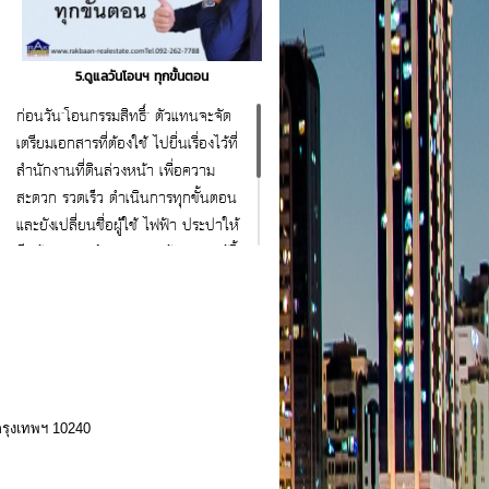
5.ดูแลวันโอนฯ ทุกขั้นตอน
ก่อนวัน"โอนกรรมสิทธิ์" ตัวแทนจะจัด
เตรียมเอกสารที่ต้องใช้ ไปยื่นเรื่องไว้ที่
สำนักงานที่ดินล่วงหน้า เพื่อความ
สะดวก รวดเร็ว ดำเนินการทุกขั้นตอน
และยังเปลี่ยนชื่อผู้ใช้ ไฟฟ้า ประปาให้
อีกด้วย แทนคำขอบคุณ ผู้ขายและผู้ซื้อ
สนใจสอบถาม ขอคำแนะนำ
ฟรี 092-262-7788 www.rakbaan-
realestate.com
กรุงเทพฯ 10240