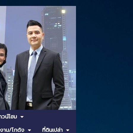
ทาวน์โฮม
งาน/โกดัง
ที่ดินเปล่า