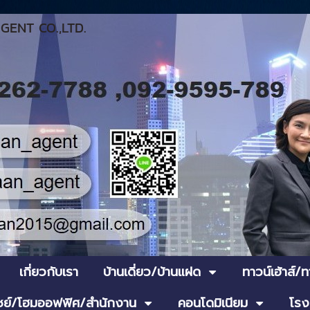
ENT CO.,LTD.
เกี่ยวกับเรา
บ้านเดี่ยว/บ้านแฝด
ทาวน์เฮ้าส์/
ย์/โฮมออฟฟิศ/สำนักงาน
คอนโดมิเนียม
โรง