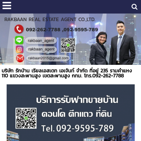
RAKBAAN REAL ESTATE AGENT CO.,LTD.
บริษัท รักบ้าน เรียลเอสเตท เอเจ้นท์ จำกัด ที่อยู่ 235 รามคำแหง
110 แขวงสะพานสูง เขตสะพานสูง กทม. โทร.092-262-7788