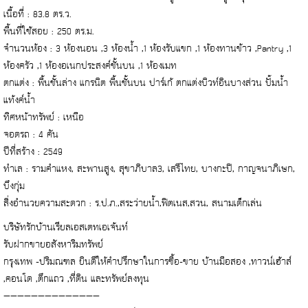
เนื้อที่ : 83.8 ตร.ว.
พื้นที่ใช้สอย : 250 ตร.ม.
จำนวนห้อง : 3 ห้องนอน ,3 ห้องน้ำ ,1 ห้องรับแขก ,1 ห้องทานข้าว ,Pantry ,1
ห้องครัว ,1 ห้องอเนกประสงค์ชั้นบน ,1 ห้องเมท
ตกแต่ง : พื้นชั้นล่าง แกรนิต พื้นชั้นบน ปาร์เก้ ตกแต่งบิวท์อินบางส่วน ปั๊มน้ำ
แท้งค์น้ำ
ทิศหน้าทรัพย์ : เหนือ
จอดรถ : 4 คัน
ปีที่สร้าง : 2549
ทำเล : รามคำแหง, สะพานสูง, สุขาภิบาล3, เสรีไทย, บางกะปิ, กาญจนาภิเษก,
บึงกุ่ม
สิ่งอำนวยความสะดวก : ร.ป.ภ.,สระว่ายน้ำ,ฟิตเนส,สวน, สนามเด็กเล่น
บริษัทรักบ้านเรียลเอสเตทเอเจ้นท์
รับฝากขายอสังหาริมทรัพย์
กรุงเทพ -ปริมณฑล ยินดีให้คำปรึกษาในการซื้อ-ขาย บ้านมือสอง ,ทาวน์เฮ้าส์
,คอนโด ,ตึกแถว ,ที่ดิน และทรัพย์ลงทุน
——————————————