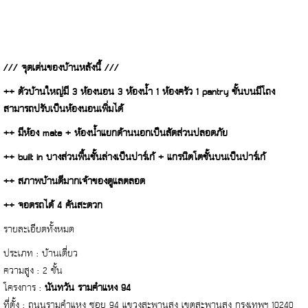
/// จุดเด่นของบ้านหลังนี้ ///
++ ตัวบ้านใหญ่มี 3 ห้องนอน 3 ห้องน้ำ 1 ห้องครัว 1 pantry ชั้นบนมีโถง
สามารถปรับเป็นห้องนอนเพิ่มได้
++ มีห้อง mate + ห้องน้ำแยกด้านนอกเป็นสัดส่วนปลอดภัย
++ built in บางส่วนพื้นชั้นล่างเป็นปาร์เก้ + แกรนิตโตชั้นบนเป็นปาร์เก้
++ สภาพบ้านดีมากเจ้าของดูแลตลอด
++ จอดรถได้ 4 คันสะดวก
รายละเอียดทั้งหมด
ประเภท : บ้านเดี่ยว
ความสูง : 2 ชั้น
โครงการ :
นันทวัน รามคำแหง 94
ที่ตั้ง : ถนนรามคำแหง ซอย 94 แขวงสะพานสูง เขตสะพานสูง กรุงเทพฯ 10240