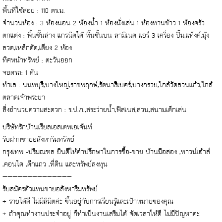
พื้นที่ใช้สอย : 110 ตร.ม.
จำนวนห้อง : 3 ห้องนอน 2 ห้องน้ำ 1 ห้องนั่งเล่น 1 ห้องทานข้าว 1 ห้องครัว
ตกแต่ง : พื้นชั้นล่าง แกรนิตโต้ พื้นชั้นบน ลามิเนต แอร์ 3 เครื่อง ปั๊ม,แท็งค์,มุ้ง
ลวด,เหล็กดัด,เตียง 2 ห้อง
ทิศหน้าทรัพย์ : ตะวันออก
จอดรถ: 1 คัน
ทำเล : นนทบุรี,บางใหญ่,ราชพฤกษ์,รัตนาธิเบศร์,บางกรวย,ใกล้วัดสวนแก้ว,ใกล้
ตลาดเจ้าพระยา
สิ่งอำนวยความสะดวก : ร.ป.ภ.,สระว่ายน้ำ,ฟิสเนส,สวน,สนามเด็กเล่น
บริษัทรักบ้านเรียลเอสเตทเอเจ้นท์
รับฝากขายอสังหาริมทรัพย์
กรุงเทพ -ปริมณฑล ยินดีให้คำปรึกษาในการซื้อ-ขาย บ้านมือสอง ,ทาวน์เฮ้าส์
,คอนโด ,ตึกแถว ,ที่ดิน และทรัพย์ลงทุน
——————————————
รับสมัครตัวแทนขายอสังหาริมทรัพย์
+ รายได้ดี ไม่มีลิมิตค่ะ ขึ้นอยู่กับการเรียนรู้และเป้าหมายของคุณ
+ ถ้าคุณทำงานประจำอยู่ ก็ทำเป็นงานเสริมได้ จัดเวลาให้ดี ไม่มีปัญหาค่ะ