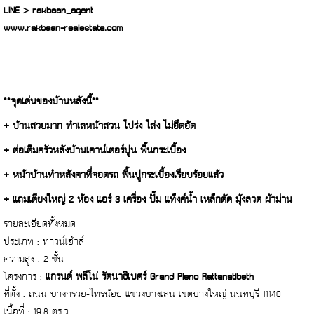
LINE > rakbaan_agent
www.rakbaan-realestate.com
**จุดเด่นของบ้านหลังนี้**
+ บ้านสวยมาก ทำเลหน้าสวน โปร่ง โล่ง ไม่อึดอัด
+ ต่อเติมครัวหลังบ้านเคาน์เตอร์ปูน พื้นกระเบื้อง
+ หน้าบ้านทำหลังคาที่จอดรถ พื้นปูกระเบื้องเรียบร้อยแล้ว
+ แถมเตียงใหญ่ 2 ห้อง แอร์ 3 เครื่อง ปั๊ม แท็งค์น้ำ เหล็กดัด มุ้งลวด ผ้าม่าน
รายละเอียดทั้งหมด
ประเภท : ทาวน์เฮ้าส์
ความสูง : 2 ชั้น
โครงการ :
แกรนด์ พลีโน่ รัตนาธิเบศร์ Grand Pleno Rattanatibeth
ที่ตั้ง : ถนน บางกรวย-ไทรน้อย แขวงบางเลน เขตบางใหญ่ นนทบุรี 11140
เนื้อที่ : 19.8 ตร.ว.