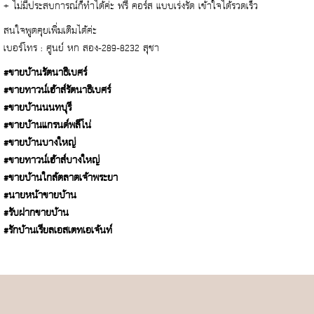
+ ไม่มีประสบการณ์ก็ทำได้ค่ะ ฟรี คอร์ส แบบเร่งรัด เข้าใจได้รวดเร็ว
สนใจพูดคุยเพิ่มเติมได้ค่ะ
เบอร์โทร : ศูนย์ หก สอง-289-8232 สุชา
#ขายบ้านรัตนาธิเบศร์
#ขายทาวน์เฮ้าส์รัตนาธิเบศร์
#ขายบ้านนนทบุรี
#ขายบ้านแกรนด์พลีโน่
#ขายบ้านบางใหญ่
#ขายทาวน์เฮ้าส์บางใหญ่
#ขายบ้านใกล้ตลาดเจ้าพระยา
#นายหน้าขายบ้าน
#รับฝากขายบ้าน
#รักบ้านเรียลเอสเตทเอเจ้นท์