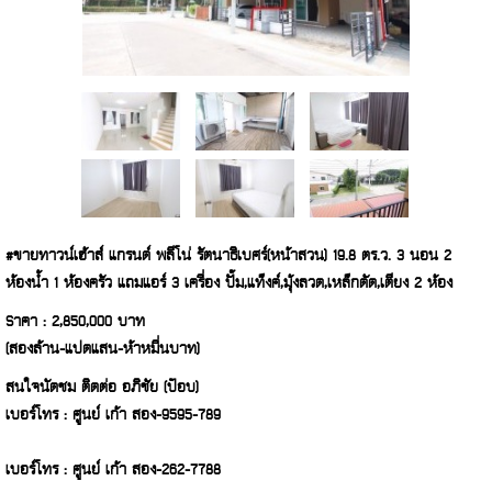
#ขายทาวน์เฮ้าส์ แกรนด์ พลีโน่ รัตนาธิเบศร์(หน้าสวน) 19.8 ตร.ว. 3 นอน 2
ห้องน้ำ 1 ห้องครัว แถมแอร์ 3 เครื่อง ปั๊ม,แท็งค์,มุ้งลวด,เหล็กดัด,เตียง 2 ห้อง
Sาคา : 2,850,000 บาท
(สองล้าน-แปดแสน-ห้าหมื่นบาท)
สนใจนัดชม ติดต่อ อภิชัย (ป๊อบ)
เบอร์โทร : ศูนย์ เก้า สอง-9595-789
เบอร์โทร : ศูนย์ เก้า สอง-262-7788